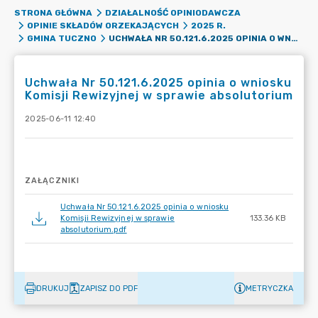
STRONA GŁÓWNA
DZIAŁALNOŚĆ OPINIODAWCZA
OPINIE SKŁADÓW ORZEKAJĄCYCH
2025 R.
UCHWAŁA NR 50.121.6.2025 OPINIA O WNIOSKU KOMISJI REWIZYJNEJ W SPRAWIE ABSOLUTORIUM
GMINA TUCZNO
Uchwała Nr 50.121.6.2025 opinia o wniosku
Komisji Rewizyjnej w sprawie absolutorium
2025-06-11 12:40
ZAŁĄCZNIKI
Uchwała Nr 50.121.6.2025 opinia o wniosku
Komisji Rewizyjnej w sprawie
133.36 KB
absolutorium.pdf
DRUKUJ
ZAPISZ DO PDF
METRYCZKA