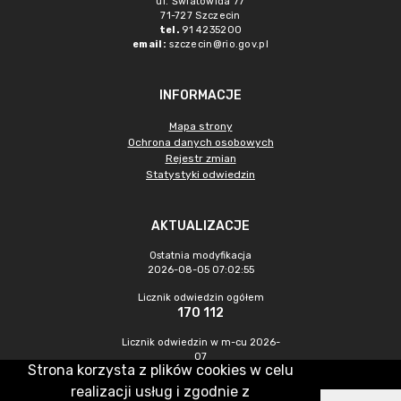
ul. Światowida 77
71-727 Szczecin
tel.
91 4235200
email:
szczecin@rio.gov.pl
INFORMACJE
Mapa strony
Ochrona danych osobowych
Rejestr zmian
Statystyki odwiedzin
AKTUALIZACJE
Ostatnia modyfikacja
2026-08-05 07:02:55
Licznik odwiedzin ogółem
170 112
Licznik odwiedzin w m-cu 2026-
07
Strona korzysta z plików cookies w celu
340
realizacji usług i zgodnie z