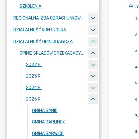
Arty
SZKOLENIA
REGIONALNA IZBA OBRACHUNKOWA W SZCZECINIE
1
.
DZIAŁALNOŚĆ KONTROLNA
2
.
DZIAŁALNOŚĆ OPINIODAWCZA
3
.
OPINIE SKŁADÓW ORZEKAJĄCYCH
2022 R.
4
.
2023 R.
5
.
2024 R.
2025 R.
6
.
GMINA BANIE
7
.
GMINA BARLINEK
8
.
GMINA BARWICE