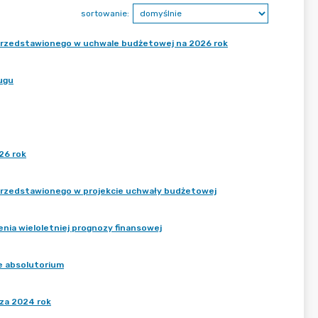
sortowanie:
u przedstawionego w uchwale budżetowej na 2026 rok
ugu
26 rok
u przedstawionego w projekcie uchwały budżetowej
enia wieloletniej prognozy finansowej
ie absolutorium
 za 2024 rok