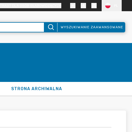
TRAST DLA OSÓB SŁABOWIDZĄCYCH
PL
WYSZUKIWANIE ZAAWANSOWANE
STRONA ARCHIWALNA