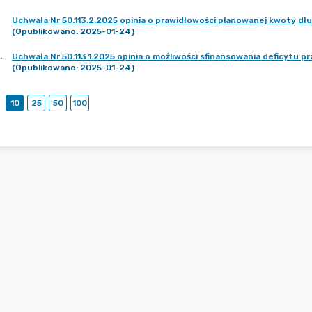
Uchwała Nr 50.113.2.2025 opinia o prawidłowości planowanej kwoty dł
(Opublikowano: 2025-01-24)
.
Uchwała Nr 50.113.1.2025 opinia o możliwości sfinansowania deficytu
(Opublikowano: 2025-01-24)
10
25
50
100