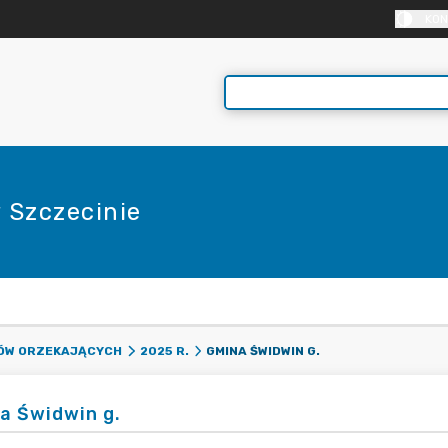
KON
 Szczecinie
E
GMINA ŚWIDWIN G.
DÓW ORZEKAJĄCYCH
2025 R.
a Świdwin g.