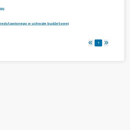
ugu
 przedstawionego w uchwale budżetowej
1