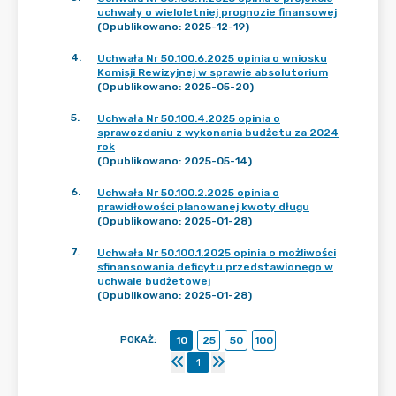
uchwały o wieloletniej prognozie finansowej
(Opublikowano: 2025-12-19)
4
.
Uchwała Nr 50.100.6.2025 opinia o wniosku
Komisji Rewizyjnej w sprawie absolutorium
(Opublikowano: 2025-05-20)
5
.
Uchwała Nr 50.100.4.2025 opinia o
sprawozdaniu z wykonania budżetu za 2024
rok
(Opublikowano: 2025-05-14)
6
.
Uchwała Nr 50.100.2.2025 opinia o
prawidłowości planowanej kwoty długu
(Opublikowano: 2025-01-28)
7
.
Uchwała Nr 50.100.1.2025 opinia o możliwości
sfinansowania deficytu przedstawionego w
uchwale budżetowej
(Opublikowano: 2025-01-28)
POKAŻ
:
10
25
50
100
1