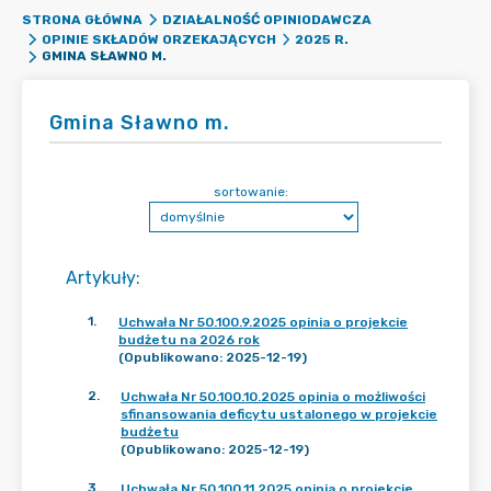
STRONA GŁÓWNA
DZIAŁALNOŚĆ OPINIODAWCZA
OPINIE SKŁADÓW ORZEKAJĄCYCH
2025 R.
GMINA SŁAWNO M.
Gmina Sławno m.
sortowanie:
Artykuły
:
1
.
Uchwała Nr 50.100.9.2025 opinia o projekcie
budżetu na 2026 rok
(Opublikowano: 2025-12-19)
2
.
Uchwała Nr 50.100.10.2025 opinia o możliwości
sfinansowania deficytu ustalonego w projekcie
budżetu
(Opublikowano: 2025-12-19)
3
.
Uchwała Nr 50.100.11.2025 opinia o projekcie