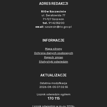
ADRES REDAKCJI
RIO w Szczecinie
ul. Światowida 77
71-727 Szczecin
tel.
91 4235200
email:
szczecin@rio.gov.pl
INFORMACJE
Mapa strony
Ochrona danych osobowych
Rejestr zmian
Statystyki odwiedzin
AKTUALIZACJE
Ostatnia modyfikacja
2026-08-05 07:02:55
Licznik odwiedzin ogółem
170 115
Licznik odwiedzin w m-cu 2026-