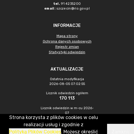
tel.
91 4235200
email:
szczecin@rio.gov.pl
INFORMACJE
Mapa strony
Ochrona danych osobowych
Rejestr zmian
Statystyki odwiedzin
AKTUALIZACJE
Ostatnia modyfikacja
2026-08-05 07:02:55
Licznik odwiedzin ogółem
170 113
Licznik odwiedzin w m-cu 2026-
07
Strona korzysta z plików cookies w celu
341
realizacji usług i zgodnie z
Polityką Plików Cookies
. Możesz określić
Zamknij
CMS & Hosting: Nefeni Sp. z o.o.