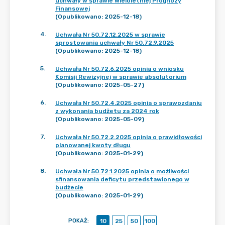
uchwały w sprawie Wieloletniej Prognozy
Finansowej
(Opublikowano: 2025-12-18)
4
.
Uchwała Nr 50.72.12.2025 w sprawie
sprostowania uchwały Nr 50.72.9.2025
(Opublikowano: 2025-12-18)
5
.
Uchwała Nr 50.72.6.2025 opinia o wniosku
Komisji Rewizyjnej w sprawie absolutorium
(Opublikowano: 2025-05-27)
6
.
Uchwała Nr 50.72.4.2025 opinia o sprawozdaniu
z wykonania budżetu za 2024 rok
(Opublikowano: 2025-05-09)
7
.
Uchwała Nr 50.72.2.2025 opinia o prawidłowości
planowanej kwoty długu
(Opublikowano: 2025-01-29)
8
.
Uchwała Nr 50.72.1.2025 opinia o możliwości
sfinansowania deficytu przedstawionego w
budżecie
(Opublikowano: 2025-01-29)
POKAŻ
:
10
25
50
100