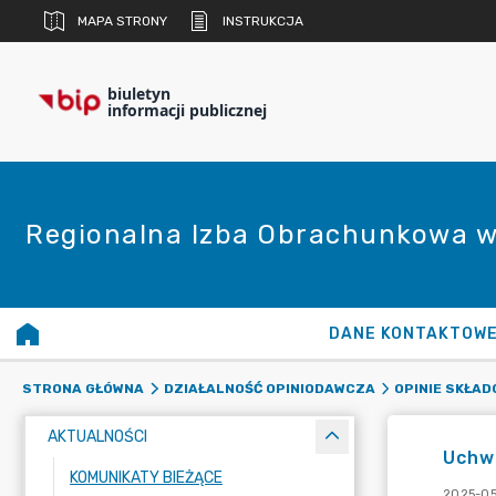
MAPA STRONY
INSTRUKCJA
biuletyn
informacji publicznej
Regionalna Izba Obrachunkowa w
DANE KONTAKTOW
STRONA GŁÓWNA
DZIAŁALNOŚĆ OPINIODAWCZA
OPINIE SKŁA
AKTUALNOŚCI
Uchwa
KOMUNIKATY BIEŻĄCE
2025-05