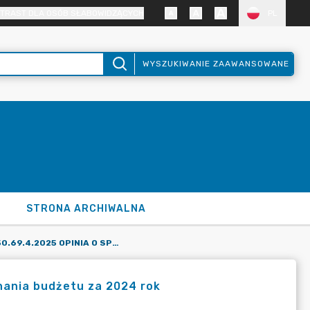
TRAST DLA OSÓB SŁABOWIDZĄCYCH
PL
WYSZUKIWANIE ZAAWANSOWANE
STRONA ARCHIWALNA
UCHWAŁA NR 50.69.4.2025 OPINIA O SPRAWOZDANIU Z WYKONANIA BUDŻETU ZA 2024 ROK
nania budżetu za 2024 rok