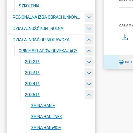
SZKOLENIA
REGIONALNA IZBA OBRACHUNKOWA W SZCZECINIE
ZAŁĄCZ
DZIAŁALNOŚĆ KONTROLNA
DZIAŁALNOŚĆ OPINIODAWCZA
OPINIE SKŁADÓW ORZEKAJĄCYCH
2022 R.
DRUK
2023 R.
2024 R.
2025 R.
GMINA BANIE
GMINA BARLINEK
GMINA BARWICE