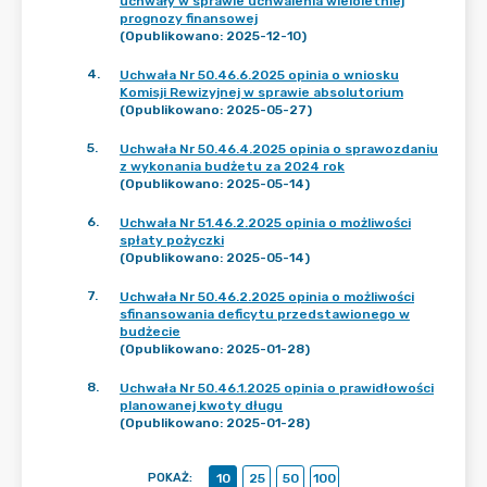
uchwały w sprawie uchwalenia wieloletniej
prognozy finansowej
(Opublikowano: 2025-12-10)
4
.
Uchwała Nr 50.46.6.2025 opinia o wniosku
Komisji Rewizyjnej w sprawie absolutorium
(Opublikowano: 2025-05-27)
5
.
Uchwała Nr 50.46.4.2025 opinia o sprawozdaniu
z wykonania budżetu za 2024 rok
(Opublikowano: 2025-05-14)
6
.
Uchwała Nr 51.46.2.2025 opinia o możliwości
spłaty pożyczki
(Opublikowano: 2025-05-14)
7
.
Uchwała Nr 50.46.2.2025 opinia o możliwości
sfinansowania deficytu przedstawionego w
budżecie
(Opublikowano: 2025-01-28)
8
.
Uchwała Nr 50.46.1.2025 opinia o prawidłowości
planowanej kwoty długu
(Opublikowano: 2025-01-28)
POKAŻ
:
10
25
50
100