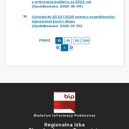
z wykonania budżetu za 2024 rok
(Opublikowano: 2025-05-09)
10
.
Uchwała Nr 50.22.1.2025 opinia o prawidłowości
planowanej kwoty długu
(Opublikowano: 2025-01-30)
POKAŻ
:
10
25
50
100
1
Biuletyn Informacji Publicznej
Regionalna Izba