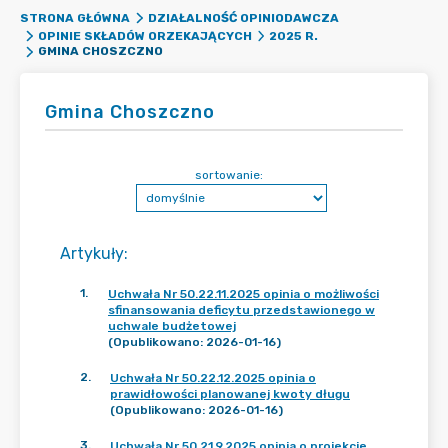
STRONA GŁÓWNA
DZIAŁALNOŚĆ OPINIODAWCZA
OPINIE SKŁADÓW ORZEKAJĄCYCH
2025 R.
GMINA CHOSZCZNO
Gmina Choszczno
sortowanie:
Artykuły
:
1
.
Uchwała Nr 50.22.11.2025 opinia o możliwości
sfinansowania deficytu przedstawionego w
uchwale budżetowej
(Opublikowano: 2026-01-16)
2
.
Uchwała Nr 50.22.12.2025 opinia o
prawidłowości planowanej kwoty długu
(Opublikowano: 2026-01-16)
3
.
Uchwała Nr 50.21.9.2025 opinia o projekcie