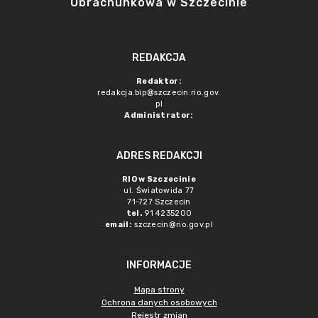
Obrachunkowa w Szczecinie
REDAKCJA
Redaktor:
redakcja.bip@szczecin.rio.gov.
pl
Administrator:
ADRES REDAKCJI
RIO w Szczecinie
ul. Światowida 77
71-727 Szczecin
tel.
91 4235200
email:
szczecin@rio.gov.pl
INFORMACJE
Mapa strony
Ochrona danych osobowych
Rejestr zmian