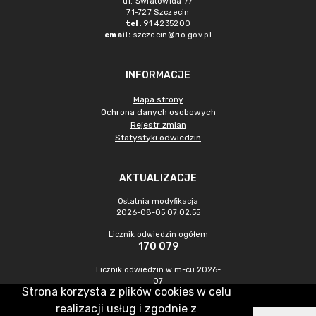
ul. Światowida 77
71-727 Szczecin
tel.
91 4235200
email:
szczecin@rio.gov.pl
INFORMACJE
Mapa strony
Ochrona danych osobowych
Rejestr zmian
Statystyki odwiedzin
AKTUALIZACJE
Ostatnia modyfikacja
2026-08-05 07:02:55
Licznik odwiedzin ogółem
170 079
Licznik odwiedzin w m-cu 2026-
07
Strona korzysta z plików cookies w celu
307
realizacji usług i zgodnie z