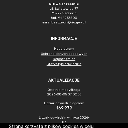
RIO w Szczecinie
ul. Światowida 77
71-727 Szczecin
tel.
91 4235200
email:
szczecin@rio.gov.pl
INFORMACJE
Mapa strony
Ochrona danych osobowych
Rejestr zmian
Statystyki odwiedzin
AKTUALIZACJE
Ostatnia modyfikacja
2026-08-05 07:02:55
Licznik odwiedzin ogółem
169 979
Licznik odwiedzin w m-cu 2026-
07
Strona korzysta z plików cookies w celu
207