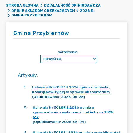
STRONA GŁÓWNA
DZIAŁALNOŚĆ OPINIODAWCZA
OPINIE SKŁADÓW ORZEKAJĄCYCH
2026 R.
GMINA PRZYBIERNÓW
Gmina Przybiernów
sortowanie:
Artykuły
:
1
.
Uchwała Nr 501.87.3.2026 opinia o wniosku
Komisji Rewizyjnej w sprawie absolutorium
(Opublikowano: 2026-06-25)
2
.
Uchwała Nr 501.87.2.2026 opinia o
sprawozdaniu z wykonania budżetu za 2025
rok
(Opublikowano: 2026-05-04)
3
.
Uchwała Nr 501.87.1.2026 opinia o prawidłowości