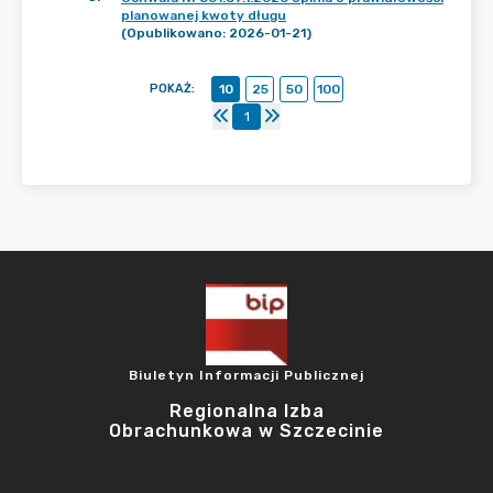
planowanej kwoty długu
(Opublikowano: 2026-01-21)
POKAŻ
:
10
25
50
100
1
Biuletyn Informacji Publicznej
Regionalna Izba
Obrachunkowa w Szczecinie