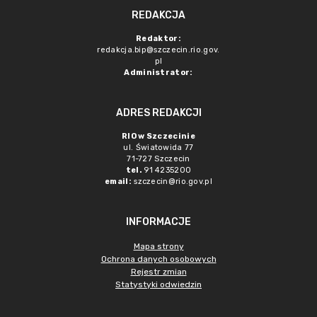
REDAKCJA
Redaktor:
redakcja.bip@szczecin.rio.gov.
pl
Administrator:
ADRES REDAKCJI
RIO w Szczecinie
ul. Światowida 77
71-727 Szczecin
tel.
91 4235200
email:
szczecin@rio.gov.pl
INFORMACJE
Mapa strony
Ochrona danych osobowych
Rejestr zmian
Statystyki odwiedzin