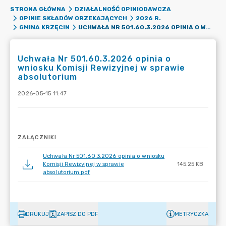
STRONA GŁÓWNA
DZIAŁALNOŚĆ OPINIODAWCZA
OPINIE SKŁADÓW ORZEKAJĄCYCH
2026 R.
UCHWAŁA NR 501.60.3.2026 OPINIA O WNIOSKU KOMISJI REWIZYJNEJ W SPRAWIE ABSOLUTORIUM
GMINA KRZĘCIN
Uchwała Nr 501.60.3.2026 opinia o
wniosku Komisji Rewizyjnej w sprawie
absolutorium
2026-05-15 11:47
ZAŁĄCZNIKI
Uchwała Nr 501.60.3.2026 opinia o wniosku
Komisji Rewizyjnej w sprawie
145.25 KB
absolutorium.pdf
DRUKUJ
ZAPISZ DO PDF
METRYCZKA