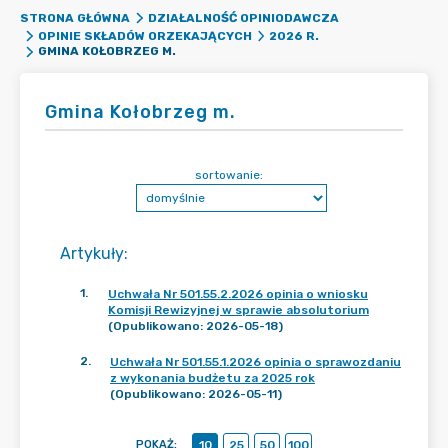
STRONA GŁÓWNA
DZIAŁALNOŚĆ OPINIODAWCZA
OPINIE SKŁADÓW ORZEKAJĄCYCH
2026 R.
GMINA KOŁOBRZEG M.
Gmina Kołobrzeg m.
sortowanie:
Artykuły
:
1
.
Uchwała Nr 501.55.2.2026 opinia o wniosku
Komisji Rewizyjnej w sprawie absolutorium
(Opublikowano: 2026-05-18)
2
.
Uchwała Nr 501.55.1.2026 opinia o sprawozdaniu
z wykonania budżetu za 2025 rok
(Opublikowano: 2026-05-11)
POKAŻ
:
10
25
50
100