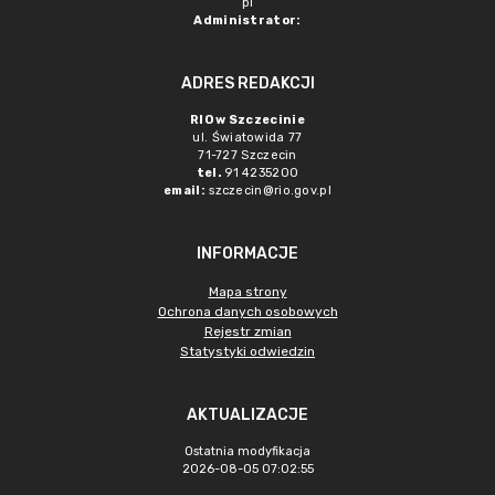
pl
Administrator:
ADRES REDAKCJI
RIO w Szczecinie
ul. Światowida 77
71-727 Szczecin
tel.
91 4235200
email:
szczecin@rio.gov.pl
INFORMACJE
Mapa strony
Ochrona danych osobowych
Rejestr zmian
Statystyki odwiedzin
AKTUALIZACJE
Ostatnia modyfikacja
2026-08-05 07:02:55