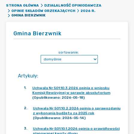
STRONA GŁÓWNA
DZIAŁALNOŚĆ OPINIODAWCZA
OPINIE SKŁADÓW ORZEKAJĄCYCH
2026 R.
GMINA BIERZWNIK
Gmina Bierzwnik
sortowanie:
Artykuły
:
1
.
Uchwała Nr 501.10.3.2026 opinia o wniosku
Komisji Rewizyjnej w sprawie absolutorium
(Opublikowano: 2026-05-18)
2
.
Uchwała Nr 501.10.2.2026 opinia o sprawozdaniu
z wykonania budżetu za 2025 rok
(Opublikowano: 2026-05-14)
3
.
Uchwała Nr 501.10.1.2026 opinia o prawidłowości
planowanej kwoty długu