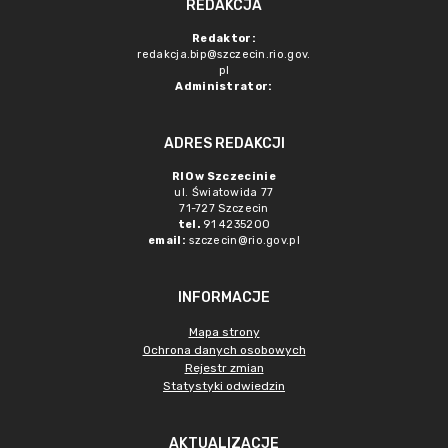
REDAKCJA
Redaktor:
redakcja.bip@szczecin.rio.gov.
pl
Administrator:
ADRES REDAKCJI
RIO w Szczecinie
ul. Światowida 77
71-727 Szczecin
tel.
91 4235200
email:
szczecin@rio.gov.pl
INFORMACJE
Mapa strony
Ochrona danych osobowych
Rejestr zmian
Statystyki odwiedzin
AKTUALIZACJE