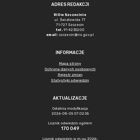
ADRES REDAKCJI
RIO w Szczecinie
ul. Światowida 77
71-727 Szczecin
tel.
91 4235200
email:
szczecin@rio.gov.pl
INFORMACJE
Mapa strony
Ochrona danych osobowych
Rejestr zmian
Statystyki odwiedzin
AKTUALIZACJE
Ostatnia modyfikacja
2026-08-05 07:02:55
Licznik odwiedzin ogółem
170 049
Licznik odwiedzin w m-cu 2026-