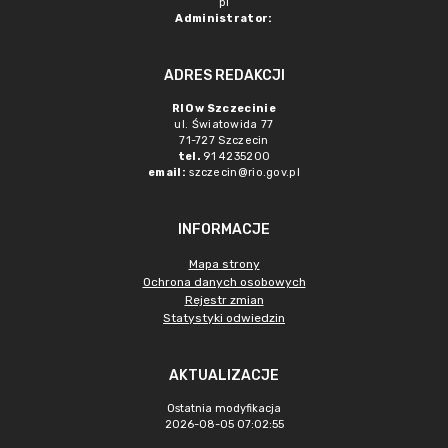
pl
Administrator:
ADRES REDAKCJI
RIO w Szczecinie
ul. Światowida 77
71-727 Szczecin
tel.
91 4235200
email:
szczecin@rio.gov.pl
INFORMACJE
Mapa strony
Ochrona danych osobowych
Rejestr zmian
Statystyki odwiedzin
AKTUALIZACJE
Ostatnia modyfikacja
2026-08-05 07:02:55