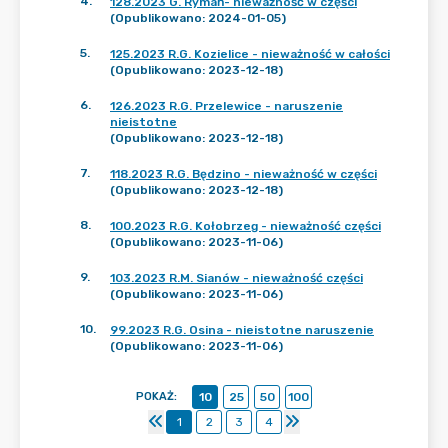
4
.
128.2023 G. Rymań- nieważność w części
(Opublikowano: 2024-01-05)
5
.
125.2023 R.G. Kozielice - nieważność w całości
(Opublikowano: 2023-12-18)
6
.
126.2023 R.G. Przelewice - naruszenie
nieistotne
(Opublikowano: 2023-12-18)
7
.
118.2023 R.G. Będzino - nieważność w części
(Opublikowano: 2023-12-18)
8
.
100.2023 R.G. Kołobrzeg - nieważność części
(Opublikowano: 2023-11-06)
9
.
103.2023 R.M. Sianów - nieważność części
(Opublikowano: 2023-11-06)
10
.
99.2023 R.G. Osina - nieistotne naruszenie
(Opublikowano: 2023-11-06)
POKAŻ
:
10
25
50
100
1
2
3
4