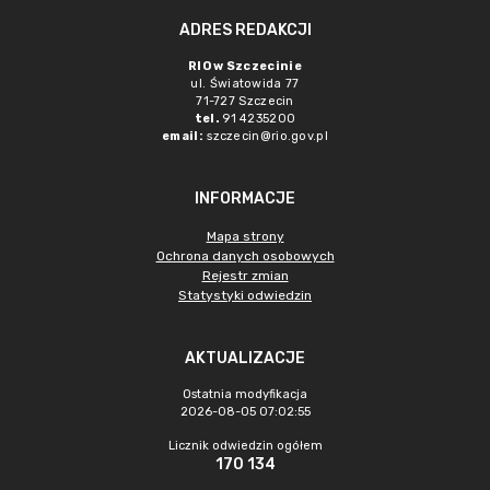
ADRES REDAKCJI
RIO w Szczecinie
ul. Światowida 77
71-727 Szczecin
tel.
91 4235200
email:
szczecin@rio.gov.pl
INFORMACJE
Mapa strony
Ochrona danych osobowych
Rejestr zmian
Statystyki odwiedzin
AKTUALIZACJE
Ostatnia modyfikacja
2026-08-05 07:02:55
Licznik odwiedzin ogółem
170 134