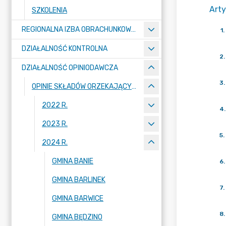
Arty
SZKOLENIA
REGIONALNA IZBA OBRACHUNKOWA W SZCZECINIE
1
.
DZIAŁALNOŚĆ KONTROLNA
2
.
DZIAŁALNOŚĆ OPINIODAWCZA
3
.
OPINIE SKŁADÓW ORZEKAJĄCYCH
2022 R.
4
.
2023 R.
5
.
2024 R.
GMINA BANIE
6
.
GMINA BARLINEK
7
.
GMINA BARWICE
8
.
GMINA BĘDZINO