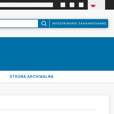
TRAST DLA OSÓB SŁABOWIDZĄCYCH
PL
WYSZUKIWANIE ZAAWANSOWANE
STRONA ARCHIWALNA