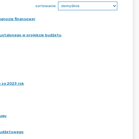
sortowanie:
rognozie finansowej
u ustalonego w projekcie budżetu
 za 2023 rok
ługu
 budżetowego