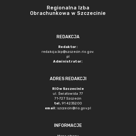
Regionalna Izba
Obrachunkowa w Szczecinie
REDAKCJA
Redaktor:
redakcja.bip@szczecin.rio.gov.
pl
Administrator:
ADRES REDAKCJI
RIO w Szczecinie
ul. Światowida 77
71-727 Szczecin
tel.
91 4235200
email:
szczecin@rio.gov.pl
INFORMACJE