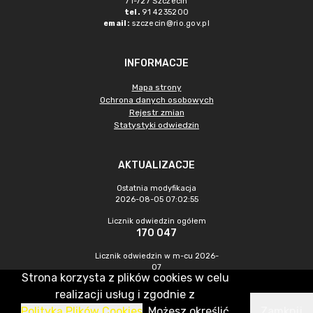
71-727 Szczecin
tel.
91 4235200
email:
szczecin@rio.gov.pl
INFORMACJE
Mapa strony
Ochrona danych osobowych
Rejestr zmian
Statystyki odwiedzin
AKTUALIZACJE
Ostatnia modyfikacja
2026-08-05 07:02:55
Licznik odwiedzin ogółem
170 047
Licznik odwiedzin w m-cu 2026-
07
Strona korzysta z plików cookies w celu
275
realizacji usług i zgodnie z
Polityką Plików Cookies
. Możesz określić
Zamknij
CMS & Hosting: Nefeni Sp. z o.o.