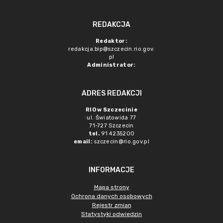
REDAKCJA
Redaktor:
redakcja.bip@szczecin.rio.gov.
pl
Administrator:
ADRES REDAKCJI
RIO w Szczecinie
ul. Światowida 77
71-727 Szczecin
tel.
91 4235200
email:
szczecin@rio.gov.pl
INFORMACJE
Mapa strony
Ochrona danych osobowych
Rejestr zmian
Statystyki odwiedzin