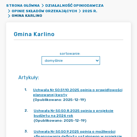
STRONA GŁÓWNA
DZIAŁALNOŚĆ OPINIODAWCZA
OPINIE SKŁADÓW ORZEKAJĄCYCH
2025 R.
GMINA KARLINO
Gmina Karlino
sortowanie:
Artykuły
:
1
.
Uchwała Nr 50.51.10.2025 opinia o prawidłowości
planowanej kwoty
(Opublikowano: 2025-12-19)
2
.
Uchwała Nr 50.50.8.2025 opinia o projekcie
budżetu na 2026 rok
(Opublikowano: 2025-12-19)
3
.
Uchwała Nr 50.50.9.2025 opinia o możliwości
sfinansowania deficytu ustalonego w projekcie