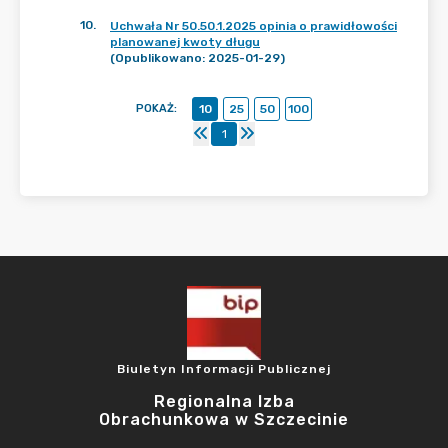
10
.
Uchwała Nr 50.50.1.2025 opinia o prawidłowości
planowanej kwoty długu
(Opublikowano: 2025-01-29)
POKAŻ
:
10
25
50
100
1
Biuletyn Informacji Publicznej
Regionalna Izba
Obrachunkowa w Szczecinie