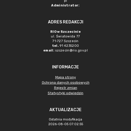
pl
Administrator:
ADRES REDAKCJI
RIO w Szczecinie
ul. Światowida 77
71-727 Szczecin
tel.
91 4235200
email:
szczecin@rio.gov.pl
INFORMACJE
Mapa strony
Ochrona danych osobowych
Rejestr zmian
Statystyki odwiedzin
AKTUALIZACJE
Ostatnia modyfikacja
2026-08-05 07:02:55