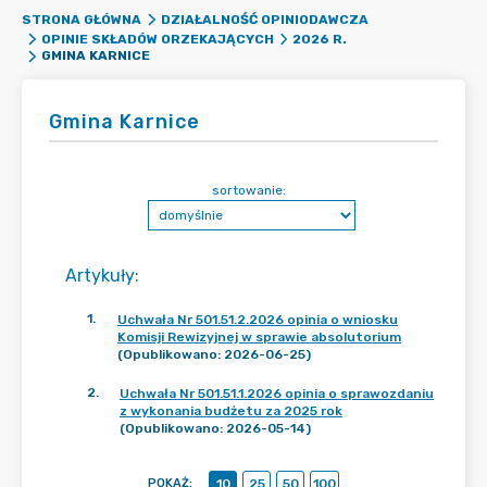
STRONA GŁÓWNA
DZIAŁALNOŚĆ OPINIODAWCZA
OPINIE SKŁADÓW ORZEKAJĄCYCH
2026 R.
GMINA KARNICE
Gmina Karnice
sortowanie:
Artykuły
:
1
.
Uchwała Nr 501.51.2.2026 opinia o wniosku
Komisji Rewizyjnej w sprawie absolutorium
(Opublikowano: 2026-06-25)
2
.
Uchwała Nr 501.51.1.2026 opinia o sprawozdaniu
z wykonania budżetu za 2025 rok
(Opublikowano: 2026-05-14)
POKAŻ
:
10
25
50
100